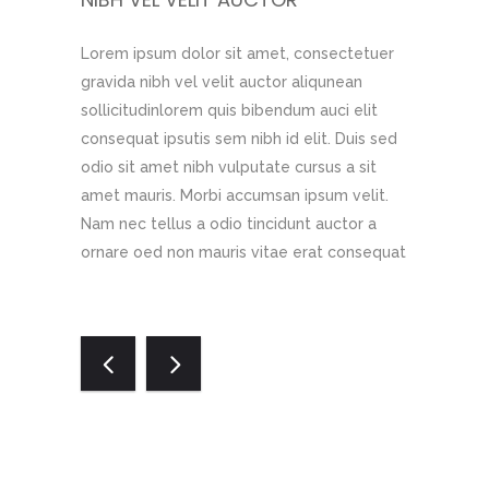
sectetuer
Lorem ipsum dolor sit amet, consectetuer
Nam nec te
unean
gravida nibh vel velit auctor aliqunean
ornare oed
ci elit
sollicitudinlorem quis bibendum auci elit
consequat.
. Duis sed
consequat ipsutis sem nibh id elit. Duis sed
consectetu
s a sit
odio sit amet nibh vulputate cursus a sit
aliqunean 
m velit.
amet mauris. Morbi accumsan ipsum velit.
auci elit c
uctor a
Nam nec tellus a odio tincidunt auctor a
Duis sed o
t consequat
ornare oed non mauris vitae erat consequat
a sit amet
velit.