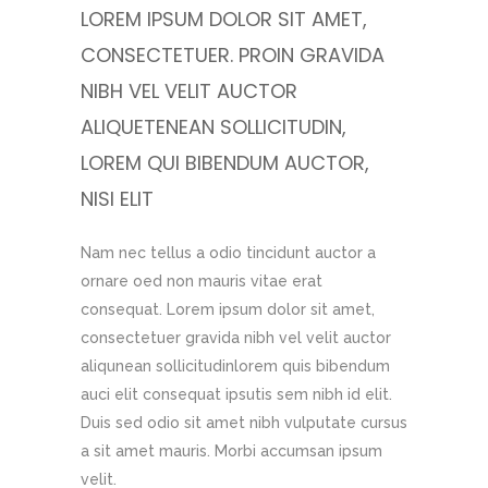
MET,
LOREM IPSUM DOLOR SIT AMET,
LOREM I
RAVIDA
CONSECTETUER. PROIN GRAVIDA
CONSECT
NIBH VEL VELIT AUCTOR
NIBH VE
N,
ALIQUETENEAN SOLLICITUDIN,
ALIQUET
TOR,
LOREM QUI BIBENDUM AUCTOR,
LOREM Q
NISI ELIT
NISI ELIT
sectetuer
Nam nec tellus a odio tincidunt auctor a
Lorem ipsu
unean
ornare oed non mauris vitae erat
gravida nib
ci elit
consequat. Lorem ipsum dolor sit amet,
sollicitudi
. Duis sed
consectetuer gravida nibh vel velit auctor
consequat i
s a sit
aliqunean sollicitudinlorem quis bibendum
odio sit am
m velit.
auci elit consequat ipsutis sem nibh id elit.
amet mauri
uctor a
Duis sed odio sit amet nibh vulputate cursus
Nam nec te
t consequat
a sit amet mauris. Morbi accumsan ipsum
ornare oed
velit.