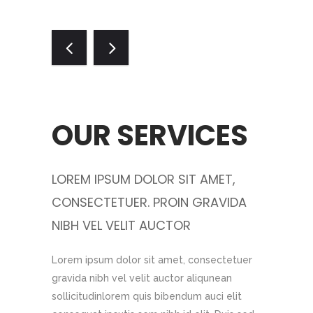
RE
OUR SERVICES
OU
MET,
LOREM IPSUM DOLOR SIT AMET,
LOREM I
RAVIDA
CONSECTETUER. PROIN GRAVIDA
CONSECT
NIBH VEL VELIT AUCTOR
NIBH VE
uctor a
Lorem ipsum dolor sit amet, consectetuer
Lorem ipsu
gravida nibh vel velit auctor aliqunean
gravida nib
t amet,
sollicitudinlorem quis bibendum auci elit
sollicitudi