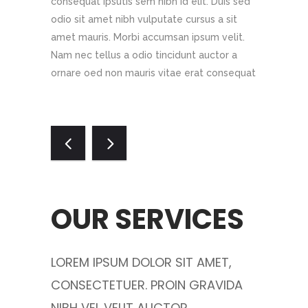
it auctor
consequat ipsutis sem nibh id elit. Duis sed
consequat i
 bibendum
odio sit amet nibh vulputate cursus a sit
odio sit am
h id elit.
amet mauris. Morbi accumsan ipsum velit.
amet mauri
tate cursus
Nam nec tellus a odio tincidunt auctor a
Nam nec te
an ipsum
ornare oed non mauris vitae erat consequat
ornare oed
OUR SERVICES
WH
MET,
LOREM IPSUM DOLOR SIT AMET,
LOREM I
RAVIDA
CONSECTETUER. PROIN GRAVIDA
CONSECT
NIBH VEL VELIT AUCTOR
NIBH VE